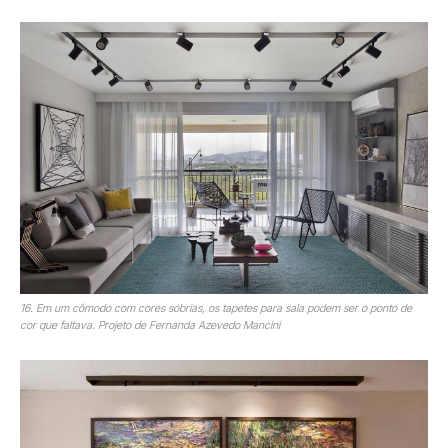
16. Em um cômodo com cores sóbrias, os tapetes para sala podem ser o ponto de
cor que faltava. Projeto de Fernanda Azevedo Mancini