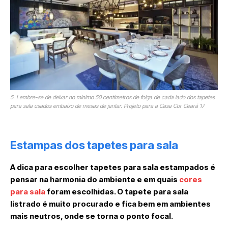
5. Lembre-se de deixar no mínimo 50 centímetros de folga de cada lado dos tapetes
para sala usados embaixo de mesas de jantar. Projeto para a Casa Cor Ceará 17
Estampas dos tapetes para sala
A dica para escolher tapetes para sala estampados é
pensar na harmonia do ambiente e em quais
cores
para sala
foram escolhidas. O tapete para sala
listrado é muito procurado e fica bem em ambientes
mais neutros, onde se torna o ponto focal.