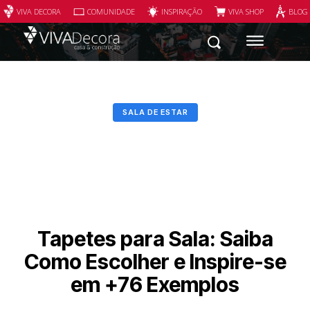
VIVA DECORA
COMUNIDADE
INSPIRAÇÃO
VIVA SHOP
BLOG
SALA DE ESTAR
Tapetes para Sala: Saiba
Como Escolher e Inspire-se
em +76 Exemplos