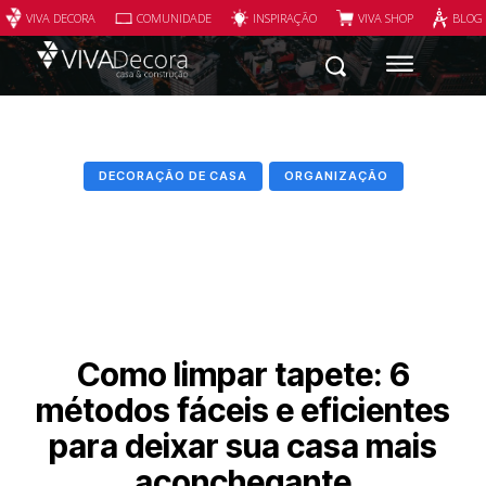
VIVA DECORA
COMUNIDADE
INSPIRAÇÃO
VIVA SHOP
BLOG
DECORAÇÃO DE CASA
ORGANIZAÇÃO
Como limpar tapete: 6
métodos fáceis e eficientes
para deixar sua casa mais
aconchegante