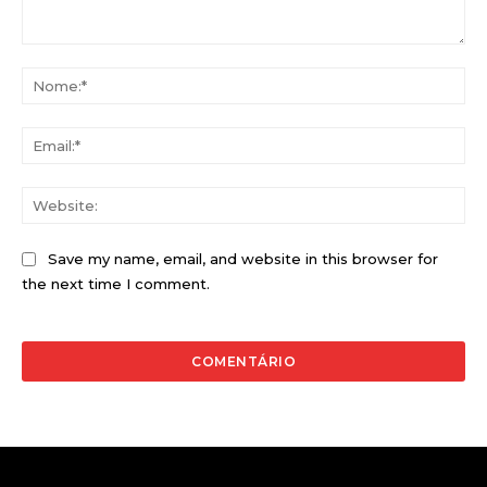
Comentário:
No
Ema
Web
Save my name, email, and website in this browser for
the next time I comment.