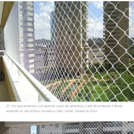
21- Em apartamentos com guarda corpo de alvenaria, a tela de proteção é fixada
somente no vão entre a mureta e o teto. Fonte: Gazeta do Povo