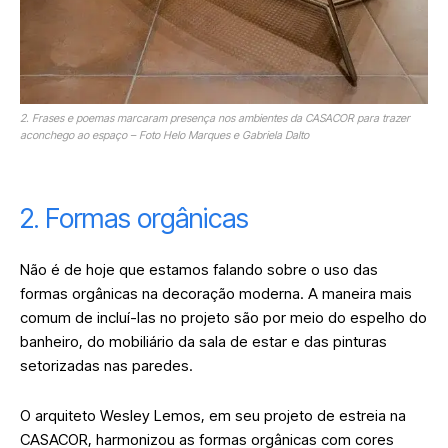
2. Frases e poemas marcaram presença nos ambientes da CASACOR para trazer
aconchego ao espaço – Foto Helo Marques e Gabriela Dalto
2. Formas orgânicas
Não é de hoje que estamos falando sobre o uso das
formas orgânicas na decoração moderna. A maneira mais
comum de incluí-las no projeto são por meio do espelho do
banheiro, do mobiliário da sala de estar e das pinturas
setorizadas nas paredes.
O arquiteto Wesley Lemos, em seu projeto de estreia na
CASACOR, harmonizou as formas orgânicas com cores