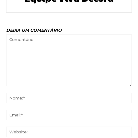
DEIXA UM COMENTÁRIO
Comentário:
No
Ema
Web