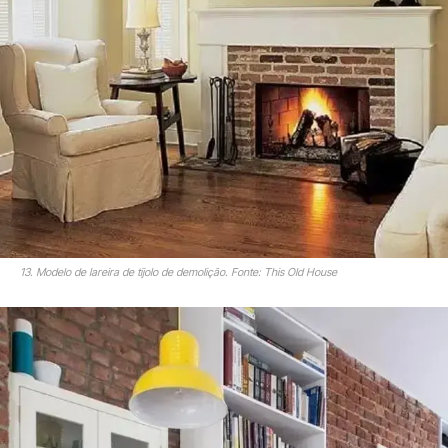
13. Modelo de lareira de tijolo de demolição. Fonte: This Old House