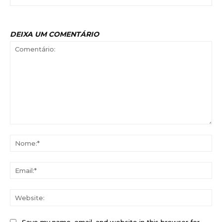
DEIXA UM COMENTÁRIO
Comentário:
No
Ema
Web