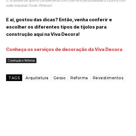
3. A parede de tijolinho complementa com charme e personalidade a cozinha com
estilo industrial. Fonte: Pinterest
E aí, gostou das dicas? Então, venha conferir e
escolher os diferentes tipos de tijolos para
construção aqui na Viva Decora!
Conheça os serviços de decoração da Viva Decora
Construção e Reforma
TAGS
Arquitetura
Gesso
Reforma
Revestimentos