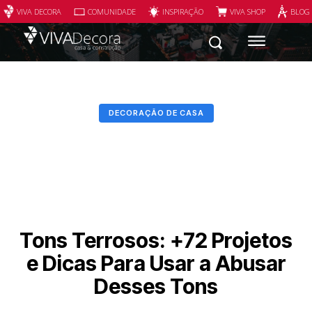
VIVA DECORA
COMUNIDADE
INSPIRAÇÃO
VIVA SHOP
BLOG
DECORAÇÃO DE CASA
Tons Terrosos: +72 Projetos
e Dicas Para Usar a Abusar
Desses Tons