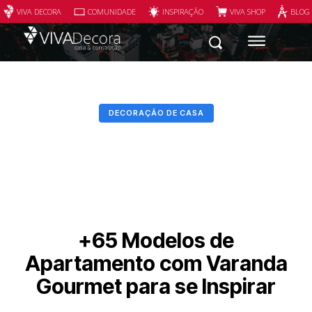
VIVA DECORA
COMUNIDADE
INSPIRAÇÃO
VIVA SHOP
BLOG
DECORAÇÃO DE CASA
+65 Modelos de
Apartamento com Varanda
Gourmet para se Inspirar