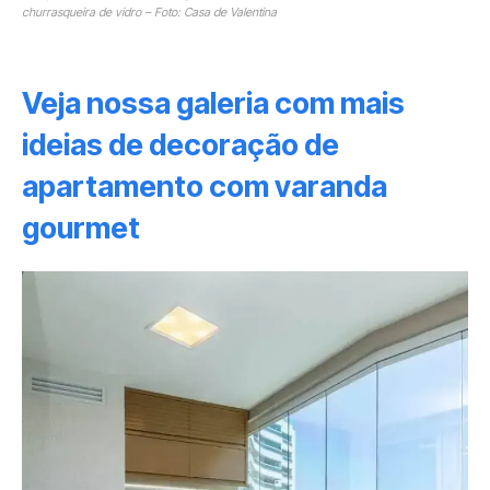
churrasqueira de vidro – Foto: Casa de Valentina
Veja nossa galeria com mais
ideias de decoração de
apartamento com varanda
gourmet