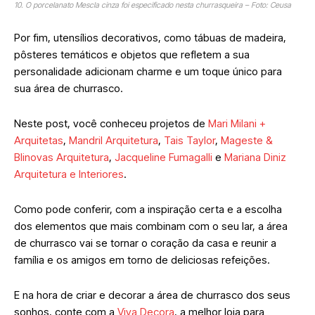
10. O porcelanato Mescla cinza foi especificado nesta churrasqueira – Foto: Ceusa
Por fim, utensílios decorativos, como tábuas de madeira,
pôsteres temáticos e objetos que refletem a sua
personalidade adicionam charme e um toque único para
sua área de churrasco.
Neste post, você conheceu projetos de
Mari Milani +
Arquitetas
,
Mandril Arquitetura
,
Tais Taylor
,
Mageste &
Blinovas Arquitetura
,
Jacqueline Fumagalli
e
Mariana Diniz
Arquitetura e Interiores
.
Como pode conferir, com a inspiração certa e a escolha
dos elementos que mais combinam com o seu lar, a área
de churrasco vai se tornar o coração da casa e reunir a
família e os amigos em torno de deliciosas refeições.
E na hora de criar e decorar a área de churrasco dos seus
sonhos, conte com a
Viva Decora
, a melhor loja para