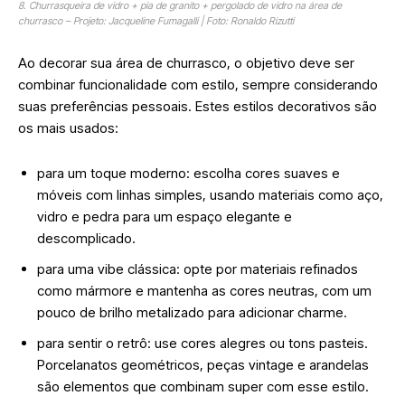
8. Churrasqueira de vidro + pia de granito + pergolado de vidro na área de
churrasco – Projeto: Jacqueline Fumagalli | Foto: Ronaldo Rizutti
Ao decorar sua área de churrasco, o objetivo deve ser
combinar funcionalidade com estilo, sempre considerando
suas preferências pessoais. Estes estilos decorativos são
os mais usados:
para um toque moderno: escolha cores suaves e
móveis com linhas simples, usando materiais como aço,
vidro e pedra para um espaço elegante e
descomplicado.
para uma vibe clássica: opte por materiais refinados
como mármore e mantenha as cores neutras, com um
pouco de brilho metalizado para adicionar charme.
para sentir o retrô: use cores alegres ou tons pasteis.
Porcelanatos geométricos, peças vintage e arandelas
são elementos que combinam super com esse estilo.