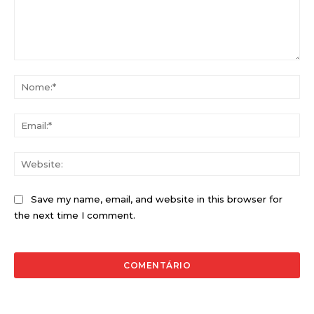
Comentário:
No
Ema
Web
Save my name, email, and website in this browser for
the next time I comment.