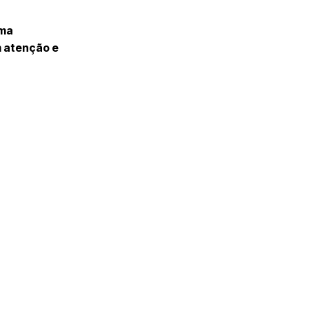
uma
m atenção e