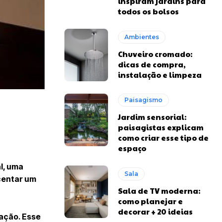
inspiram jardins para
todos os bolsos
Ambientes
Chuveiro cromado:
dicas de compra,
instalação e limpeza
Paisagismo
Jardim sensorial:
paisagistas explicam
como criar esse tipo de
espaço
l, uma
Sala
centar um
Sala de TV moderna:
como planejar e
decorar + 20 ideias
ação. Esse