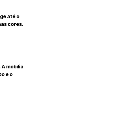
ge até o
as cores.
 A mobília
po e o