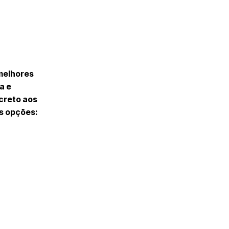
 melhores
a e
screto aos
s opções: