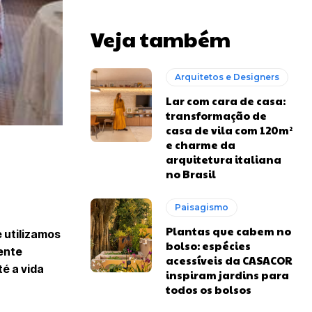
Veja também
Arquitetos e Designers
Lar com cara de casa:
transformação de
casa de vila com 120m²
e charme da
arquitetura italiana
no Brasil
Paisagismo
Plantas que cabem no
 utilizamos
bolso: espécies
ente
acessíveis da CASACOR
é a vida
inspiram jardins para
todos os bolsos