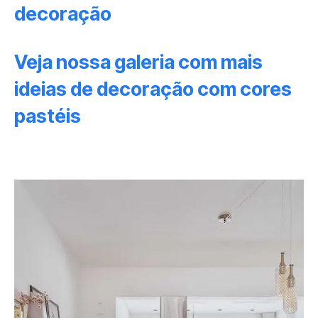
decoração
Veja nossa galeria com mais
ideias de decoração com cores
pastéis