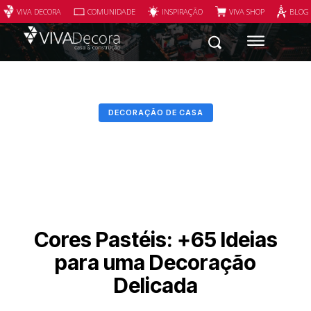
VIVA DECORA
COMUNIDADE
INSPIRAÇÃO
VIVA SHOP
BLOG
DECORAÇÃO DE CASA
Cores Pastéis: +65 Ideias
para uma Decoração
Delicada