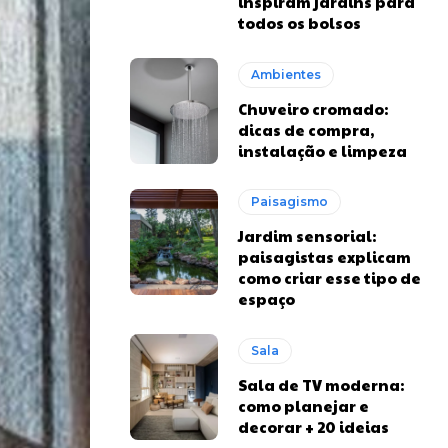
inspiram jardins para
todos os bolsos
Ambientes
Chuveiro cromado:
dicas de compra,
instalação e limpeza
Paisagismo
Jardim sensorial:
paisagistas explicam
como criar esse tipo de
espaço
Sala
Sala de TV moderna:
como planejar e
decorar + 20 ideias