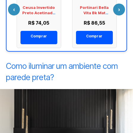
Ceusa Invertido
Portinari Bella
‹
›
Preto Acetinado
Vita Bk Mat
Caixa 12 Peças
257,5X82,4
R$ 74,05
R$ 86,55
70X240
6059350A
5002264A
Comprar
Comprar
Como iluminar um ambiente com
parede preta?