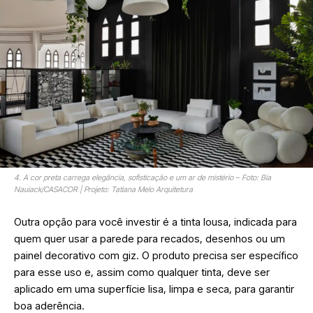
4. A cor preta carrega elegância, sofisticação e um ar de mistério – Foto: Bia
Nauiack/CASACOR | Projeto: Tatiana Melo Arquitetura
Outra opção para você investir é a tinta lousa, indicada para
quem quer usar a parede para recados, desenhos ou um
painel decorativo com giz. O produto precisa ser específico
para esse uso e, assim como qualquer tinta, deve ser
aplicado em uma superfície lisa, limpa e seca, para garantir
boa aderência.