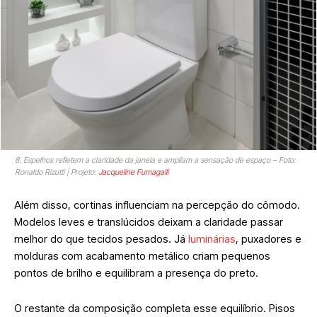
8. Espelhos refletem a claridade da janela e ampliam a sensação de espaço – Foto:
Ronaldo Rizutti | Projeto:
Jacqueline Fumagalli
Além disso, cortinas influenciam na percepção do cômodo.
Modelos leves e translúcidos deixam a claridade passar
melhor do que tecidos pesados. Já
luminárias
, puxadores e
molduras com acabamento metálico criam pequenos
pontos de brilho e equilibram a presença do preto.
O restante da composição completa esse equilíbrio. Pisos