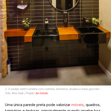
2. O azulejo metrô combina com cozinhas, banheiros, lavabos e áreas gourmet –
Foto: Rina Gallo | Projeto:
Ike Estúdio
Uma única parede preta pode valorizar
móveis
, quadros,
luminárias e texturas, principalmente quando recebe boa