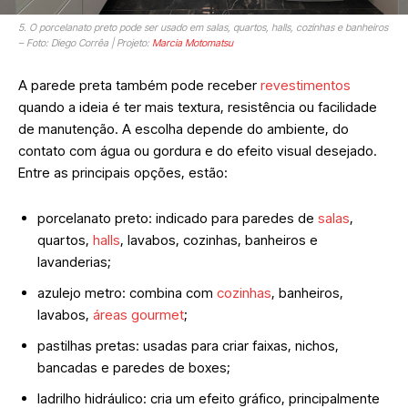
5. O porcelanato preto pode ser usado em salas, quartos, halls, cozinhas e banheiros
– Foto: Diego Corrêa | Projeto:
Marcia Motomatsu
A parede preta também pode receber
revestimentos
quando a ideia é ter mais textura, resistência ou facilidade
de manutenção. A escolha depende do ambiente, do
contato com água ou gordura e do efeito visual desejado.
Entre as principais opções, estão:
porcelanato preto: indicado para paredes de
salas
,
quartos,
halls
, lavabos, cozinhas, banheiros e
lavanderias;
azulejo metro: combina com
cozinhas
, banheiros,
lavabos,
áreas gourmet
;
pastilhas pretas: usadas para criar faixas, nichos,
bancadas e paredes de boxes;
ladrilho hidráulico: cria um efeito gráfico, principalmente