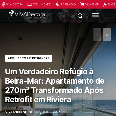
VIVA DECORA
COMUNIDADE
INSPIRAÇÃO
VIVA SHOP
BLOG
ARQUITETOS E DESIGNERS
Um Verdadeiro Refúgio à
Beira-Mar: Apartamento de
270m² Transformado Após
Retrofit em Riviera
Viva Decora
-
8 de agosto de 2026