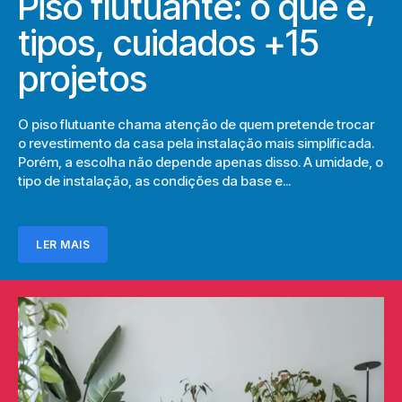
Piso flutuante: o que é,
tipos, cuidados +15
projetos
O piso flutuante chama atenção de quem pretende trocar
o revestimento da casa pela instalação mais simplificada.
Porém, a escolha não depende apenas disso. A umidade, o
tipo de instalação, as condições da base e...
LER MAIS