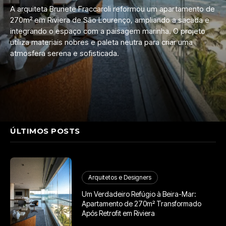
A arquiteta Brunete Fraccaroli reformou um apartamento de
270m² em Riviera de São Lourenço, ampliando a sacada e
integrando o espaço com a paisagem marinha. O projeto
utiliza materiais nobres e paleta neutra para criar uma
atmosfera serena e sofisticada.
ÚLTIMOS POSTS
Arquitetos e Designers
Um Verdadeiro Refúgio à Beira-Mar:
Apartamento de 270m² Transformado
Após Retrofit em Riviera