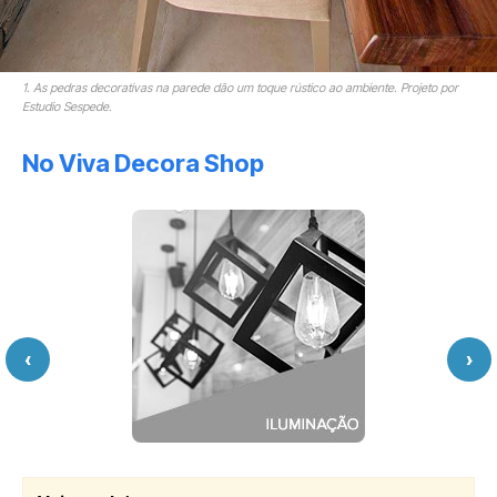
1. As pedras decorativas na parede dão um toque rústico ao ambiente. Projeto por
Estudio Sespede.
No Viva Decora Shop
‹
›