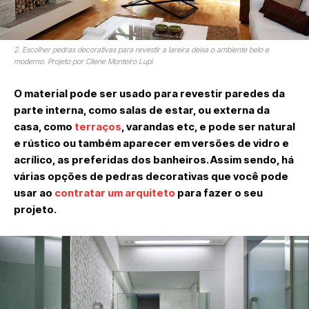
2. Escolher pedras decorativas para revestir a lareira deixa o ambiente belo e
moderno. Projeto por Cilene Monteiro Lupi
O material pode ser usado para revestir paredes da
parte interna, como salas de estar, ou externa da
casa, como
terraços
, varandas etc, e pode ser natural
e rústico ou também aparecer em versões de vidro e
acrílico, as preferidas dos banheiros. Assim sendo, há
várias opções de pedras decorativas que você pode
usar ao
contratar um arquiteto
para fazer o seu
projeto.