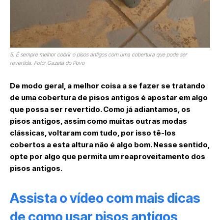
5. É sempre melhor cobrir o pisos antigos com uma cobertura que pode ser
revertida. Foto: Gazeta do Povo
De modo geral, a melhor coisa a se fazer se tratando
de uma cobertura de pisos antigos é apostar em algo
que possa ser revertido. Como já adiantamos, os
pisos antigos, assim como muitas outras modas
clássicas, voltaram com tudo, por isso tê-los
cobertos a esta altura não é algo bom. Nesse sentido,
opte por algo que permita um reaproveitamento dos
pisos antigos.
Assista o vídeo com mais dicas
de como usar pisos antigos