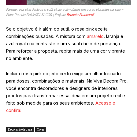
Parede rosa pink destaca o sofá cinza e almofadas em cores vibrantes na sala –
Foto: Romulo Fialdini/CASACOR | Projeto:
Brunete Fraccaroli
Se o objetivo é ir além do sutil, o rosa pink aceita
combinações ousadas. A mistura com
amarelo
, laranja e
azul royal cria contraste e um visual cheio de presença.
Para reforçar a proposta, repita mais de uma cor vibrante
no ambiente.
Incluir o rosa pink do jeito certo exige um olhar treinado
para doses, combinações e materiais. Na Viva Decora Pro,
você encontra decoradores e designers de interiores
prontos para transformar essa ideia em um projeto real e
feito sob medida para os seus ambientes.
Acesse e
confira!
Decoração de casa
Cores