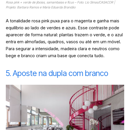
Rosa pink + verde de jiboias, samambaias e fícus – Foto: Lio Simas/CASACOR |
Projeto: Barbara Ramos e Maria Eduarda Brandão
A tonalidade rosa pink puxa para o magenta e ganha mais
equilíbrio ao lado de verdes e azuis. Esse contraste pode
aparecer de forma natural: plantas trazem o verde, e o azul
entra em almofadas, quadros, vasos ou até em um móvel.
Para segurar a intensidade, madeira clara e neutros como
bege e branco criam uma base que conecta tudo.
5. Aposte na dupla com branco