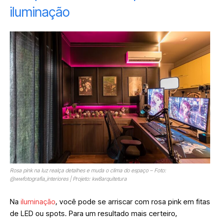
iluminação
Rosa pink na luz realça detalhes e muda o clima do espaço – Foto:
@wwfotografia_interiores | Projeto: kw8arquitetura
Na
iluminação
, você pode se arriscar com rosa pink em fitas
de LED ou spots. Para um resultado mais certeiro,