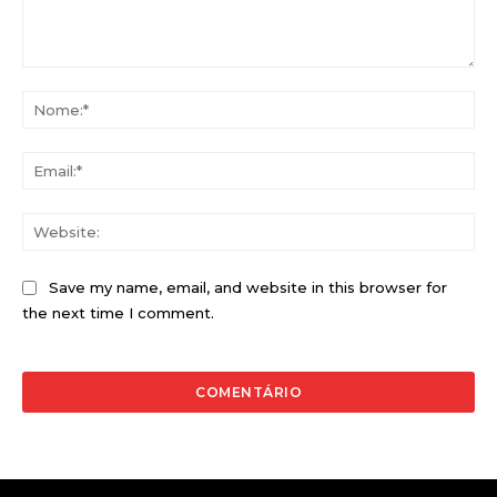
Comentário:
No
Ema
Web
Save my name, email, and website in this browser for
the next time I comment.