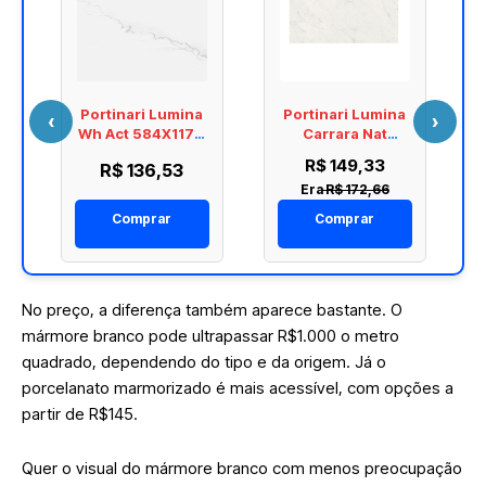
Portinari Lumina
Portinari Lumina
‹
›
t
Wh Act 584X1170
Carrara Nat
6059542A
1170X584
R$ 149,33
R$ 136,53
6060590A
Era
R$ 172,66
Comprar
Comprar
No preço, a diferença também aparece bastante. O
mármore branco pode ultrapassar R$1.000 o metro
quadrado, dependendo do tipo e da origem. Já o
porcelanato marmorizado é mais acessível, com opções a
partir de R$145.
Quer o visual do mármore branco com menos preocupação