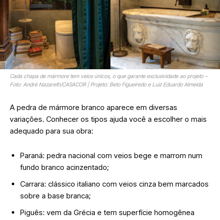
Cada chapa de mármore tem veios únicos, o que garante exclusividade ao projeto –
Foto: André Nazareth/CASACOR | Projeto: Beto Figueiredo e Luiz Eduardo Almeida
A pedra de mármore branco aparece em diversas
variações. Conhecer os tipos ajuda você a escolher o mais
adequado para sua obra:
Paraná: pedra nacional com veios bege e marrom num
fundo branco acinzentado;
Carrara: clássico italiano com veios cinza bem marcados
sobre a base branca;
Piguês: vem da Grécia e tem superfície homogênea