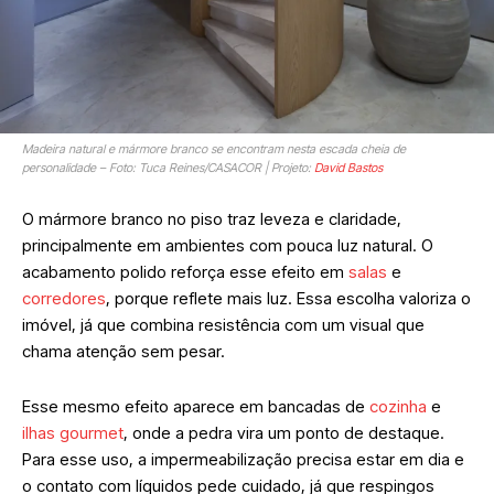
Madeira natural e mármore branco se encontram nesta escada cheia de
personalidade – Foto: Tuca Reines/CASACOR | Projeto:
David Bastos
O mármore branco no piso traz leveza e claridade,
principalmente em ambientes com pouca luz natural. O
acabamento polido reforça esse efeito em
salas
e
corredores
, porque reflete mais luz. Essa escolha valoriza o
imóvel, já que combina resistência com um visual que
chama atenção sem pesar.
Esse mesmo efeito aparece em bancadas de
cozinha
e
ilhas gourmet
, onde a pedra vira um ponto de destaque.
Para esse uso, a impermeabilização precisa estar em dia e
o contato com líquidos pede cuidado, já que respingos