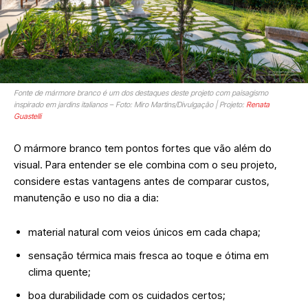
Fonte de mármore branco é um dos destaques deste projeto com paisagismo
inspirado em jardins italianos – Foto: Miro Martins/Divulgação | Projeto:
Renata
Guastelli
O mármore branco tem pontos fortes que vão além do
visual. Para entender se ele combina com o seu projeto,
considere estas vantagens antes de comparar custos,
manutenção e uso no dia a dia:
material natural com veios únicos em cada chapa;
sensação térmica mais fresca ao toque e ótima em
clima quente;
boa durabilidade com os cuidados certos;