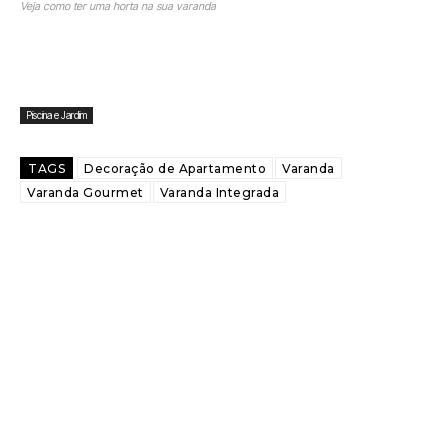
Veja como ter uma horta na sua varanda
Piscina e Jardim
TAGS
Decoração de Apartamento
Varanda
Varanda Gourmet
Varanda Integrada