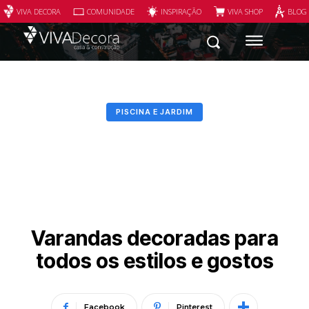
VIVA DECORA
COMUNIDADE
INSPIRAÇÃO
VIVA SHOP
BLOG
PISCINA E JARDIM
Varandas decoradas para
todos os estilos e gostos
Facebook
Pinterest